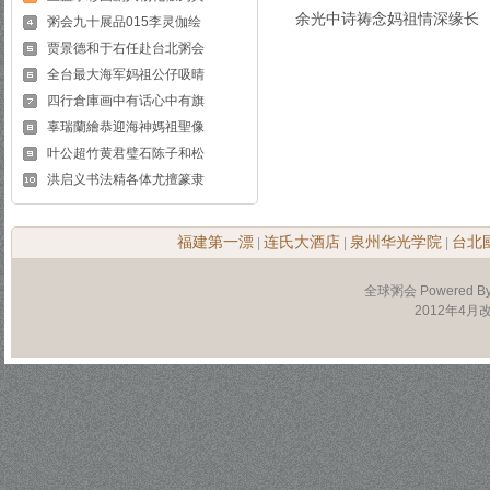
余光中诗祷念妈祖情深缘长
粥会九十展品015李灵伽绘
贾景德和于右任赴台北粥会
全台最大海军妈祖公仔吸晴
四行倉庫画中有话心中有旗
辜瑞蘭繪恭迎海神媽祖聖像
叶公超竹黄君璧石陈子和松
洪启义书法精各体尤擅篆隶
福建第一漂
连氏大酒店
泉州华光学院
台北
|
|
|
全球粥会 Powered B
2012年4