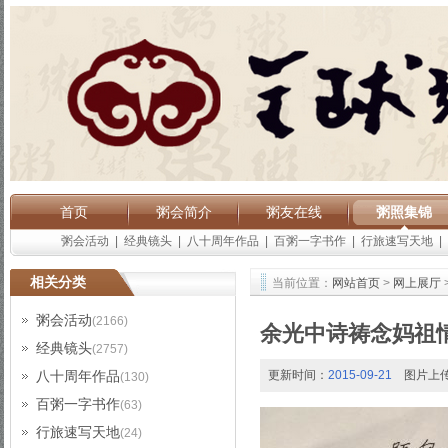
首页
粥会简介
粥友在线
粥照集锦
粥会活动
|
经典镜头
|
八十周年作品
|
百粥一字书作
|
行旅速写天地
|
相关分类
当前位置：
网站首页
>
网上展厅
粥会活动
(2166)
余光中诗祷念妈祖
经典镜头
(2757)
八十周年作品
更新时间：
2015-09-21
图片上
(130)
百粥一字书作
(63)
行旅速写天地
(24)