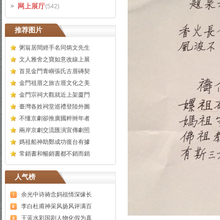
网上展厅
(542)
推荐图片
粥翁居間經手名同炳文先生
文人雅舍之寶如意改線上展
首見金門青嶼張氏古厝磚契
金門祖厝之旅古厝文化之美
金門宗祠大觀就近上架廈門
臺灣各姓祠堂巡禮登陸外圖
不懂京劇卻推廣國粹卌年者
兩岸京劇交流匯演宣傳劇照
媽祖船神助鄭成功復台有據
常銷書和暢銷書都不銷而銷
人气榜
余光中诗祷念妈祖情深缘长
李白杜甫神采风扬风评满百
王蓝水彩国剧人物化假为真