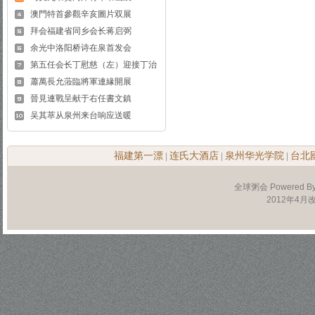
澳門特首參觀辛亥圖片双展
拜会福建省同乡会长蒋启弼
余光中洛阳桥诗在泉首发会
第五任会长丁慰慈（左）迎接丁治
蕭萬長允蒞臨將軍連緣開展
晉見連戰呈献于右任書文鎮
吴其萃从泉州来台响应送暖
福建第一漂
连氏大酒店
泉州华光学院
台北
|
|
|
全球粥会 Powered B
2012年4