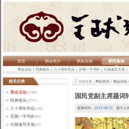
首页
粥会简介
粥友在线
粥照集锦
粥会活动
|
经典镜头
|
八十周年作品
|
百粥一字书作
|
行旅速写天地
|
相关分类
当前位置：
网站首页
>
粥会活动
粥会活动
(2166)
国民党副主席题词
经典镜头
(2757)
八十周年作品
更新时间：
2015-08-21
图片上
(130)
百粥一字书作
(63)
行旅速写天地
(24)