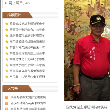
网上展厅
(542)
推荐图片
季麟連設英雄宴漫談粥會史
三個百年歌詞曲台北首發會
北粥書畫聯展總長開講百年
梅門師父師兄姐茶敘謝粥翁
粥友與梅門緣結禪茶粥一味
粥會主義黃埔共譜三個百年
粥師逝世七十周年紀念雅集
粥會攜手梅門平潭行有意義
兩岸學者分享古厝保護專業
平甩養生法粥長領進平潭門
人气榜
馬英九参觀粥賢如意書畫展
郭仪在台寓所与吴伯雄为邻
国民党副主席题词转赠吴福
马英九书贺两岸将军书画展