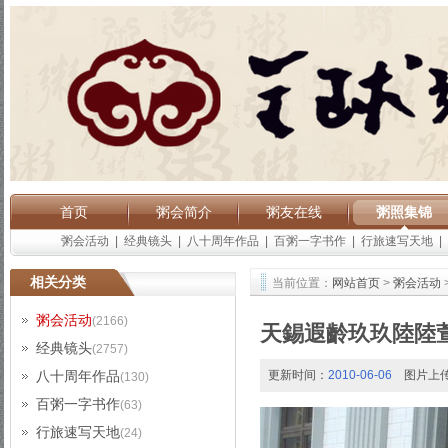
首页
粥会简介
粥友在线
粥照集锦
粥会活动
|
经典镜头
|
八十周年作品
|
百粥一字书作
|
行旅速写天地
|
相关分类
当前位置：
网站首页
>
粥会活动
粥会活动
(2166)
天錫遐齡玖玖陸陸
经典镜头
(2757)
八十周年作品
更新时间：
2010-06-06
图片上
(130)
百粥一字书作
(63)
行旅速写天地
(24)