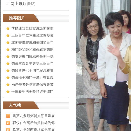
网上展厅
(542)
推荐图片
季麟連設英雄宴漫談粥會史
三個百年歌詞曲台北首發會
北粥書畫聯展總長開講百年
梅門師父師兄姐茶敘謝粥翁
粥友與梅門緣結禪茶粥一味
粥會主義黃埔共譜三個百年
粥師逝世七十周年紀念雅集
粥會攜手梅門平潭行有意義
兩岸學者分享古厝保護專業
平甩養生法粥長領進平潭門
人气榜
馬英九参觀粥賢如意書畫展
郭仪在台寓所与吴伯雄为邻
马英九书贺两岸将军书画展