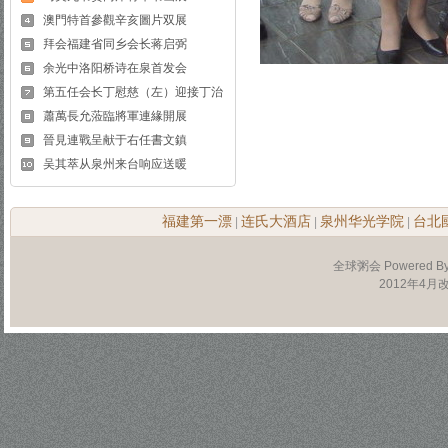
澳門特首參觀辛亥圖片双展
拜会福建省同乡会长蒋启弼
余光中洛阳桥诗在泉首发会
第五任会长丁慰慈（左）迎接丁治
蕭萬長允蒞臨將軍連緣開展
晉見連戰呈献于右任書文鎮
吴其萃从泉州来台响应送暖
福建第一漂
连氏大酒店
泉州华光学院
台北
|
|
|
全球粥会 Powered B
2012年4