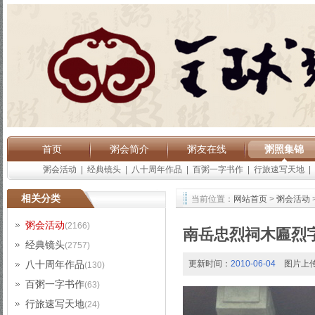
首页
粥会简介
粥友在线
粥照集锦
粥会活动
|
经典镜头
|
八十周年作品
|
百粥一字书作
|
行旅速写天地
|
相关分类
当前位置：
网站首页
>
粥会活动
粥会活动
(2166)
南岳忠烈祠木匾烈
经典镜头
(2757)
八十周年作品
更新时间：
2010-06-04
图片上
(130)
百粥一字书作
(63)
行旅速写天地
(24)