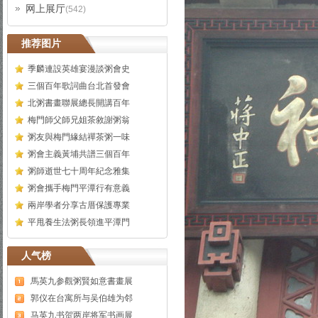
网上展厅
(542)
推荐图片
季麟連設英雄宴漫談粥會史
三個百年歌詞曲台北首發會
北粥書畫聯展總長開講百年
梅門師父師兄姐茶敘謝粥翁
粥友與梅門緣結禪茶粥一味
粥會主義黃埔共譜三個百年
粥師逝世七十周年紀念雅集
粥會攜手梅門平潭行有意義
兩岸學者分享古厝保護專業
平甩養生法粥長領進平潭門
人气榜
馬英九参觀粥賢如意書畫展
郭仪在台寓所与吴伯雄为邻
马英九书贺两岸将军书画展