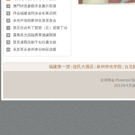
澳門特首參觀辛亥圖片双展
拜会福建省同乡会长蒋启弼
余光中洛阳桥诗在泉首发会
第五任会长丁慰慈（左）迎接丁治
蕭萬長允蒞臨將軍連緣開展
晉見連戰呈献于右任書文鎮
吴其萃从泉州来台响应送暖
福建第一漂
连氏大酒店
泉州华光学院
台北
|
|
|
全球粥会 Powered B
2012年4