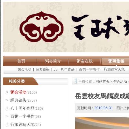
首页
粥会简介
粥友在线
粥照集锦
粥会活动
|
经典镜头
|
八十周年作品
|
百粥一字书作
|
行旅速写天地
|
相关分类
当前位置：
网站首页
>
粥会活动
粥会活动
(2166)
岳雲校友馬鶴凌成
经典镜头
(2757)
八十周年作品
更新时间：
2010-05-31
图片上
(130)
百粥一字书作
(63)
行旅速写天地
(24)