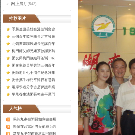
网上展厅
(542)
推荐图片
季麟連設英雄宴漫談粥會史
三個百年歌詞曲台北首發會
北粥書畫聯展總長開講百年
梅門師父師兄姐茶敘謝粥翁
粥友與梅門緣結禪茶粥一味
粥會主義黃埔共譜三個百年
粥師逝世七十周年紀念雅集
粥會攜手梅門平潭行有意義
兩岸學者分享古厝保護專業
平甩養生法粥長領進平潭門
人气榜
馬英九参觀粥賢如意書畫展
郭仪在台寓所与吴伯雄为邻
马英九书贺两岸将军书画展