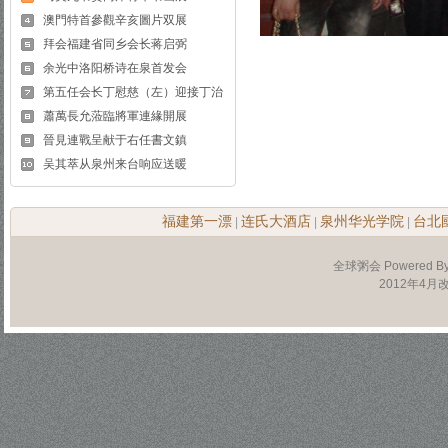
澳門特首參觀辛亥圖片双展
拜会福建省同乡会长蒋启弼
余光中洛阳桥诗在泉首发会
第五任会长丁慰慈（左）迎接丁治
蕭萬長允蒞臨將軍連緣開展
晉見連戰呈献于右任書文鎮
吴其萃从泉州来台响应送暖
福建第一漂
连氏大酒店
泉州华光学院
台北
|
|
|
全球粥会 Powered B
2012年4