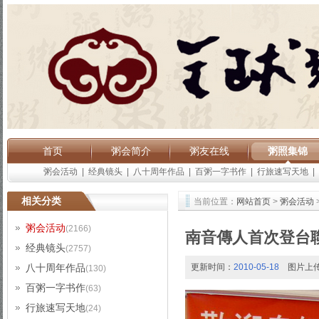
首页
粥会简介
粥友在线
粥照集锦
粥会活动
|
经典镜头
|
八十周年作品
|
百粥一字书作
|
行旅速写天地
|
相关分类
当前位置：
网站首页
>
粥会活动
粥会活动
(2166)
南音傳人首次登台
经典镜头
(2757)
八十周年作品
更新时间：
2010-05-18
图片上
(130)
百粥一字书作
(63)
行旅速写天地
(24)