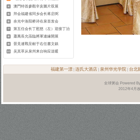
澳門特首參觀辛亥圖片双展
拜会福建省同乡会长蒋启弼
余光中洛阳桥诗在泉首发会
第五任会长丁慰慈（左）迎接丁治
蕭萬長允蒞臨將軍連緣開展
晉見連戰呈献于右任書文鎮
吴其萃从泉州来台响应送暖
福建第一漂
连氏大酒店
泉州华光学院
台北
|
|
|
全球粥会 Powered B
2012年4