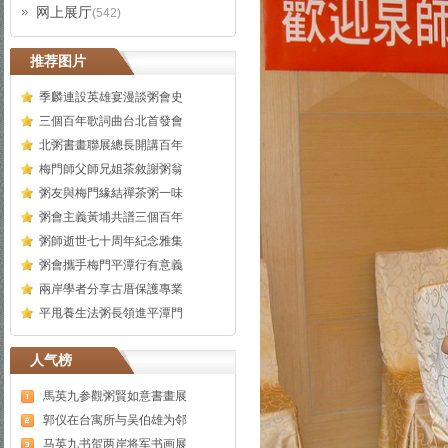
网上展厅
(542)
推荐图片
季麟連設英雄宴漫談粥會史
三個百年歌詞曲台北首發會
北粥書畫聯展總長開講百年
梅門師父師兄姐茶敘謝粥翁
粥友與梅門緣結禪茶粥一味
粥會主義黃埔共譜三個百年
粥師逝世七十周年紀念雅集
粥會攜手梅門平潭行有意義
兩岸學者分享古厝保護專業
平甩養生法粥長領進平潭門
人气榜
馬英九参觀粥賢如意書畫展
郭仪在台寓所与吴伯雄为邻
马英九书贺两岸将军书画展