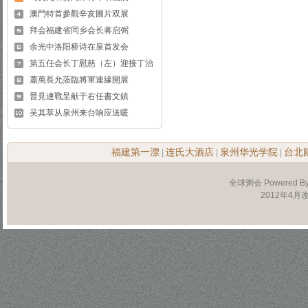
澳門特首參觀辛亥圖片双展
拜会福建省同乡会长蒋启弼
余光中洛阳桥诗在泉首发会
第五任会长丁慰慈（左）迎接丁治
蕭萬長允蒞臨將軍連緣開展
晉見連戰呈献于右任書文鎮
吴其萃从泉州来台响应送暖
福建第一漂
连氏大酒店
泉州华光学院
台北
|
|
|
全球粥会 Powered B
2012年4