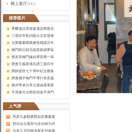
网上展厅
(542)
推荐图片
季麟連設英雄宴漫談粥會史
三個百年歌詞曲台北首發會
北粥書畫聯展總長開講百年
梅門師父師兄姐茶敘謝粥翁
粥友與梅門緣結禪茶粥一味
粥會主義黃埔共譜三個百年
粥師逝世七十周年紀念雅集
粥會攜手梅門平潭行有意義
兩岸學者分享古厝保護專業
平甩養生法粥長領進平潭門
人气榜
馬英九参觀粥賢如意書畫展
郭仪在台寓所与吴伯雄为邻
马英九书贺两岸将军书画展