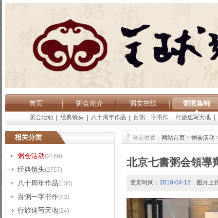
首页
粥会简介
粥友在线
粥照集锦
粥会活动
|
经典镜头
|
八十周年作品
|
百粥一字书作
|
行旅速写天地
|
相关分类
当前位置：
网站首页
>
粥会活动
粥会活动
(2166)
北京七書粥会領導
经典镜头
(2757)
八十周年作品
更新时间：
2010-04-15
图片上
(130)
百粥一字书作
(63)
行旅速写天地
(24)