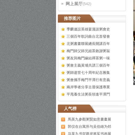
网上展厅
(542)
推荐图片
季麟連設英雄宴漫談粥會史
三個百年歌詞曲台北首發會
北粥書畫聯展總長開講百年
梅門師父師兄姐茶敘謝粥翁
粥友與梅門緣結禪茶粥一味
粥會主義黃埔共譜三個百年
粥師逝世七十周年紀念雅集
粥會攜手梅門平潭行有意義
兩岸學者分享古厝保護專業
平甩養生法粥長領進平潭門
人气榜
馬英九参觀粥賢如意書畫展
郭仪在台寓所与吴伯雄为邻
马英九书贺两岸将军书画展