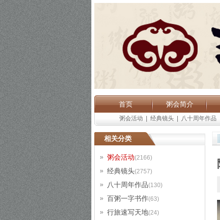
首页
粥会简介
粥会活动
|
经典镜头
|
八十周年作品
相关分类
粥会活动
(2166)
经典镜头
(2757)
八十周年作品
(130)
百粥一字书作
(63)
行旅速写天地
(24)