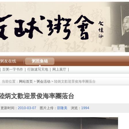
粥友在线
粥照集锦
|
百粥一字书作
|
行旅速写天地
|
网上展厅
|
当前位置：
网站首页
>
粥会活动
> 陸炳文歡迎景俊海率團蒞台
陸炳文歡迎景俊海率團蒞台
更新时间：
2010-03-07
图片上传：
邵隆美
浏览：
1994