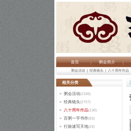
首页
粥会简介
粥会活动
|
经典镜头
|
八十周年作品
相关分类
粥会活动
(2166)
经典镜头
(2757)
八十周年作品
(130)
百粥一字书作
(63)
行旅速写天地
(24)