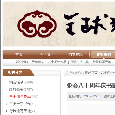
首页
粥会简介
粥友在线
粥照集锦
粥会活动
|
经典镜头
|
八十周年作品
|
百粥一字书作
|
行旅速写天地
|
相关分类
当前位置：
网站首页
>
八十周年
粥会活动
(2166)
粥会八十周年庆书
经典镜头
(2757)
八十周年作品
更新时间：
2009-12-10
图片上
(130)
百粥一字书作
(63)
行旅速写天地
(24)