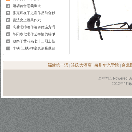
蕭胡首會意義重大
张克辉在丁之发作品前合影
書法史上經典作六
高龚书绵著作请转赠连方瑀
陈阳春七书作艺字情韵绵缈
致祭于黄花岗七十二烈士墓
李铁仓现场挥毫表演受瞩目
福建第一漂
连氏大酒店
泉州华光学院
台北
|
|
|
全球粥会 Powered B
2012年4