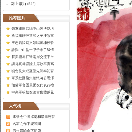
网上展厅
(542)
推荐图片
粥友組團恭謁中山陵博愛坊
祈福旗贈汪道涵之子汪致重
王忠義陸炳文領唱黃埔校歌
誰與中山堂一甲子未了緣情
替美術界打造兩岸交流平台
講得真棒讃陸主席效率真高
頃會見大成至聖先師奉祀官
軍系社團聚集緬懷蔣公恩澤
預備軍官盟員粥友代表行禮
中央軍校校友總會集體獻花
人气榜
李铁仓中将挥毫和谐串连梦
名家之作不能等閒
石永貴喻金字招牌