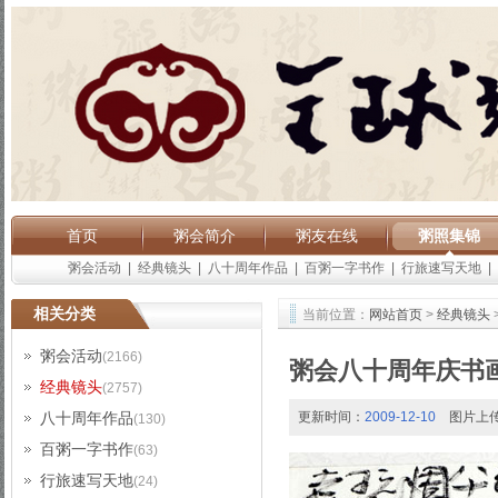
首页
粥会简介
粥友在线
粥照集锦
粥会活动
|
经典镜头
|
八十周年作品
|
百粥一字书作
|
行旅速写天地
|
相关分类
当前位置：
网站首页
>
经典镜头
粥会活动
(2166)
粥会八十周年庆书
经典镜头
(2757)
八十周年作品
更新时间：
2009-12-10
图片上
(130)
百粥一字书作
(63)
行旅速写天地
(24)