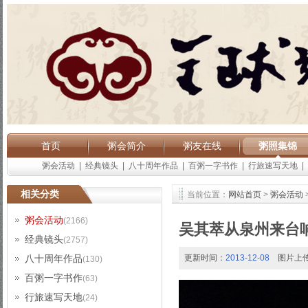
首页
粥会简介
粥友在线
粥照集锦
粥会活动
|
经典镜头
|
八十周年作品
|
百粥一字书作
|
行旅速写天地
|
相关分类
当前位置：
网站首页
>
粥会活动
粥会活动
(2166)
吴其萃从泉州来台
经典镜头
(2757)
八十周年作品
更新时间：
2013-12-08
图片上
(130)
百粥一字书作
(63)
行旅速写天地
(24)