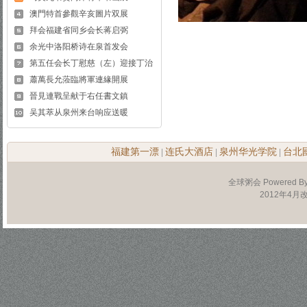
澳門特首參觀辛亥圖片双展
拜会福建省同乡会长蒋启弼
余光中洛阳桥诗在泉首发会
第五任会长丁慰慈（左）迎接丁治
蕭萬長允蒞臨將軍連緣開展
晉見連戰呈献于右任書文鎮
吴其萃从泉州来台响应送暖
福建第一漂
连氏大酒店
泉州华光学院
台北
|
|
|
全球粥会 Powered B
2012年4