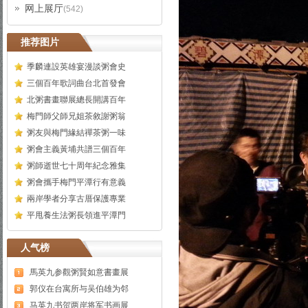
网上展厅
(542)
推荐图片
季麟連設英雄宴漫談粥會史
三個百年歌詞曲台北首發會
北粥書畫聯展總長開講百年
梅門師父師兄姐茶敘謝粥翁
粥友與梅門緣結禪茶粥一味
粥會主義黃埔共譜三個百年
粥師逝世七十周年紀念雅集
粥會攜手梅門平潭行有意義
兩岸學者分享古厝保護專業
平甩養生法粥長領進平潭門
人气榜
馬英九参觀粥賢如意書畫展
郭仪在台寓所与吴伯雄为邻
马英九书贺两岸将军书画展