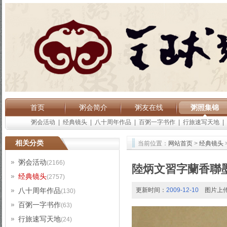
首页
粥会简介
粥友在线
粥照集锦
粥会活动
|
经典镜头
|
八十周年作品
|
百粥一字书作
|
行旅速写天地
|
相关分类
当前位置：
网站首页
>
经典镜头
粥会活动
(2166)
陸炳文習字蘭香聯
经典镜头
(2757)
八十周年作品
更新时间：
2009-12-10
图片上
(130)
百粥一字书作
(63)
行旅速写天地
(24)