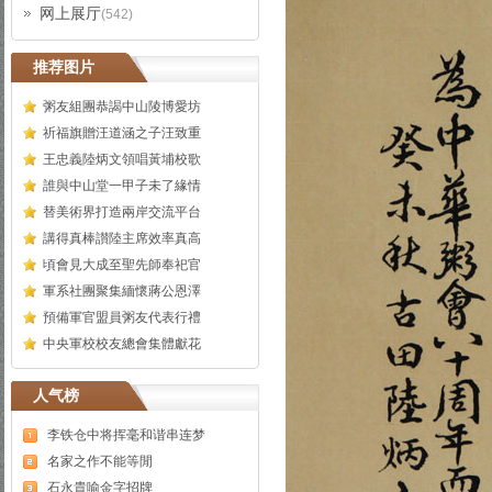
网上展厅
(542)
推荐图片
粥友組團恭謁中山陵博愛坊
祈福旗贈汪道涵之子汪致重
王忠義陸炳文領唱黃埔校歌
誰與中山堂一甲子未了緣情
替美術界打造兩岸交流平台
講得真棒讃陸主席效率真高
頃會見大成至聖先師奉祀官
軍系社團聚集緬懷蔣公恩澤
預備軍官盟員粥友代表行禮
中央軍校校友總會集體獻花
人气榜
李铁仓中将挥毫和谐串连梦
名家之作不能等閒
石永貴喻金字招牌