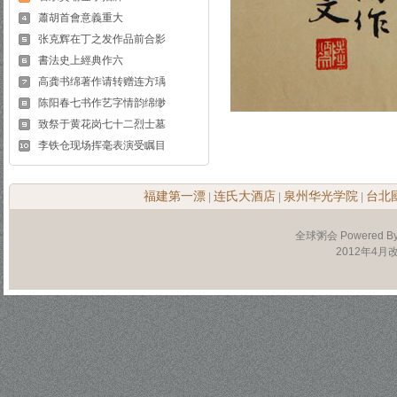
蕭胡首會意義重大
张克辉在丁之发作品前合影
書法史上經典作六
高龚书绵著作请转赠连方瑀
陈阳春七书作艺字情韵绵缈
致祭于黄花岗七十二烈士墓
李铁仓现场挥毫表演受瞩目
福建第一漂
连氏大酒店
泉州华光学院
台北
|
|
|
全球粥会 Powered B
2012年4