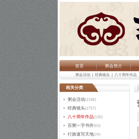
首页
粥会简介
粥会活动
|
经典镜头
|
八十周年作品
相关分类
粥会活动
(2166)
经典镜头
(2757)
八十周年作品
(130)
百粥一字书作
(63)
行旅速写天地
(24)