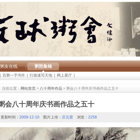
粥友在线
粥照集锦
|
百粥一字书作
|
行旅速写天地
|
网上展厅
|
当前位置：
网站首页
>
八十周年作品
> 粥会八十周年庆书画作品之五十
粥会八十周年庆书画作品之五十
更新时间：
2009-12-10
图片上传：
庄元君
浏览：
2258