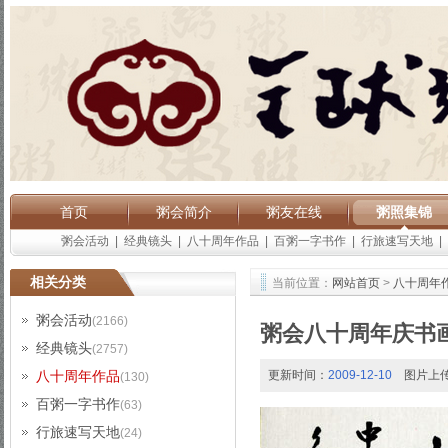
首页
粥会简介
粥友在线
粥照集锦
粥会活动
|
经典镜头
|
八十周年作品
|
百粥一字书作
|
行旅速写天地
|
相关分类
当前位置：
网站首页
>
八十周年
粥会活动
(2166)
粥会八十周年庆书
经典镜头
(2757)
八十周年作品
更新时间：
2009-12-10
图片上
(130)
百粥一字书作
(63)
行旅速写天地
(24)