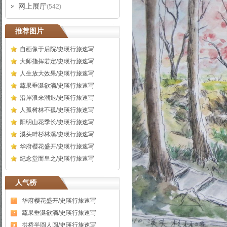
网上展厅
(542)
推荐图片
自画像于后院/史瑛行旅速写
大师指挥若定/史瑛行旅速写
人生放大效果/史瑛行旅速写
蔬果垂涎欲滴/史瑛行旅速写
沿岸浪来潮退/史瑛行旅速写
人孤树林不孤/史瑛行旅速写
阳明山花季长/史瑛行旅速写
溪头畔杉林溪/史瑛行旅速写
华府樱花盛开/史瑛行旅速写
纪念堂而皇之/史瑛行旅速写
人气榜
华府樱花盛开/史瑛行旅速写
蔬果垂涎欲滴/史瑛行旅速写
拱桥半圆人圆/史瑛行旅速写