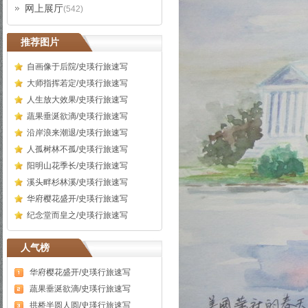
网上展厅
(542)
推荐图片
自画像于后院/史瑛行旅速写
大师指挥若定/史瑛行旅速写
人生放大效果/史瑛行旅速写
蔬果垂涎欲滴/史瑛行旅速写
沿岸浪来潮退/史瑛行旅速写
人孤树林不孤/史瑛行旅速写
阳明山花季长/史瑛行旅速写
溪头畔杉林溪/史瑛行旅速写
华府樱花盛开/史瑛行旅速写
纪念堂而皇之/史瑛行旅速写
人气榜
华府樱花盛开/史瑛行旅速写
蔬果垂涎欲滴/史瑛行旅速写
拱桥半圆人圆/史瑛行旅速写