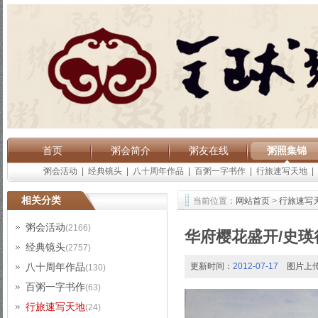
首页
粥会简介
粥友在线
粥照集锦
粥会活动
|
经典镜头
|
八十周年作品
|
百粥一字书作
|
行旅速写天地
|
相关分类
当前位置：
网站首页
>
行旅速写
粥会活动
(2166)
华府樱花盛开/史瑛
经典镜头
(2757)
八十周年作品
更新时间：
2012-07-17
图片上
(130)
百粥一字书作
(63)
行旅速写天地
(24)