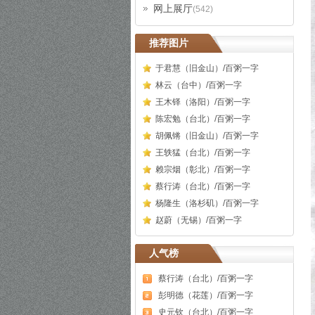
网上展厅
(542)
推荐图片
于君慧（旧金山）/百粥一字
林云（台中）/百粥一字
王木铎（洛阳）/百粥一字
陈宏勉（台北）/百粥一字
胡佩锵（旧金山）/百粥一字
王轶猛（台北）/百粥一字
赖宗烟（彰北）/百粥一字
蔡行涛（台北）/百粥一字
杨隆生（洛杉矶）/百粥一字
赵蔚（无锡）/百粥一字
人气榜
蔡行涛（台北）/百粥一字
彭明德（花莲）/百粥一字
史元钦（台北）/百粥一字