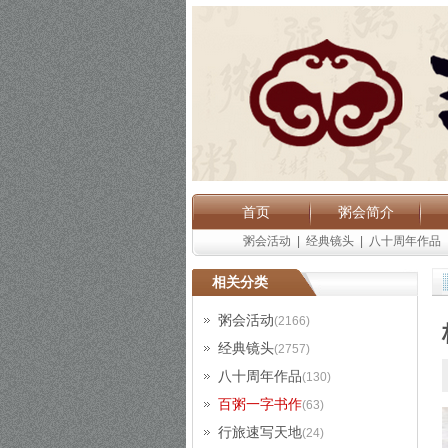
首页
粥会简介
粥会活动
|
经典镜头
|
八十周年作品
相关分类
粥会活动
(2166)
经典镜头
(2757)
八十周年作品
(130)
百粥一字书作
(63)
行旅速写天地
(24)