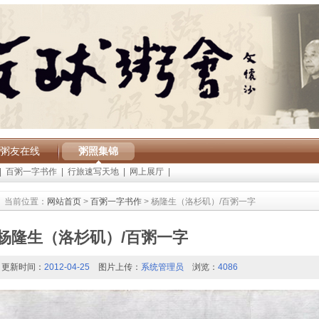
粥友在线
粥照集锦
|
百粥一字书作
|
行旅速写天地
|
网上展厅
|
当前位置：
网站首页
>
百粥一字书作
> 杨隆生（洛杉矶）/百粥一字
杨隆生（洛杉矶）/百粥一字
更新时间：
2012-04-25
图片上传：
系统管理员
浏览：
4086