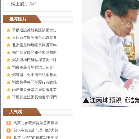
网上展厅
(542)
推荐图片
季麟連設英雄宴漫談粥會史
三個百年歌詞曲台北首發會
北粥書畫聯展總長開講百年
梅門師父師兄姐茶敘謝粥翁
粥友與梅門緣結禪茶粥一味
粥會主義黃埔共譜三個百年
粥師逝世七十周年紀念雅集
粥會攜手梅門平潭行有意義
兩岸學者分享古厝保護專業
平甩養生法粥長領進平潭門
人气榜
馬英九参觀粥賢如意書畫展
郭仪在台寓所与吴伯雄为邻
马英九书贺两岸将军书画展