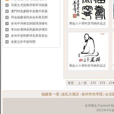
马英九书贺两岸将军书画展
澳門特首參觀辛亥圖片双展
拜会福建省同乡会长蒋启弼
余光中诗祷念妈祖情深缘长
粥会八十周年庆书画作品之
李白杜甫神采风扬风评满百
余光中洛阳桥诗在泉首发会
名家之作不能等閒
粥会八十周年庆书画作品之
首页
上一页
272
273
27
福建第一漂
连氏大酒店
泉州华光学院
台北
|
|
|
全球粥会 Powered B
2012年4