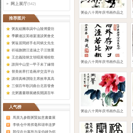
网上展厅
(542)
粥会八十周年庆书画作品之
推荐图片
粥友組團恭謁中山陵博愛坊
季麟連設英雄宴漫談粥會史
粥翁居間經手名同炳文先生
祈福旗贈汪道涵之子汪致重
王忠義陸炳文領唱黃埔校歌
粥会八十周年庆书画作品之
誰與中山堂一甲子未了緣情
替美術界打造兩岸交流平台
講得真棒讃陸主席效率真高
三個百年歌詞曲台北首發會
北粥書畫聯展總長開講百年
人气榜
粥会八十周年庆书画作品之
馬英九参觀粥賢如意書畫展
李铁仓中将挥毫和谐串连梦
郭仪在台寓所与吴伯雄为邻