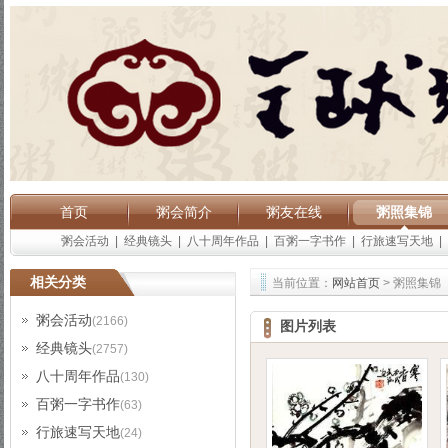
首页
粥会简介
粥友在线
粥照集锦
粥会活动
|
经典镜头
|
八十周年作品
|
百粥一字书作
|
行旅速写天地
|
相关分类
当前位置：
网站首页
> 粥照集锦
粥会活动
(2166)
图片列表
经典镜头
(2757)
八十周年作品
(130)
百粥一字书作
(63)
行旅速写天地
(24)