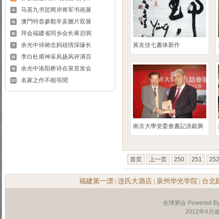
马英九书贺两岸将军书画展
澳門特首參觀辛亥圖片双展
拜会福建省同乡会长蒋启弼
余光中诗祷念妈祖情深缘长
黃友佳七書体新作
李白杜甫神采风扬风评满百
余光中洛阳桥诗在泉首发会
名家之作不能等閒
南京大學党委會書記洪銀興
首页
上一页
250
251
25
福建第一漂
连氏大酒店
泉州华光学院
台北
|
|
|
全球粥会 Powered B
2012年4