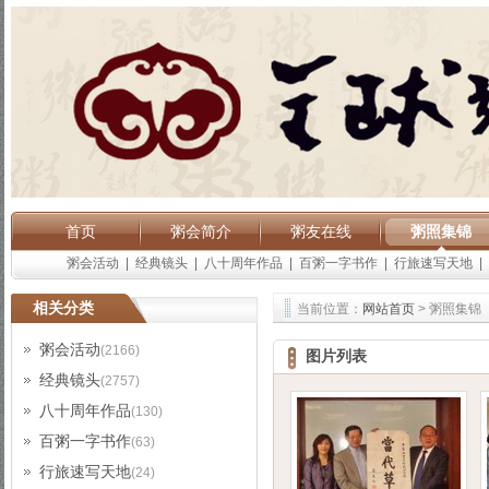
首页
粥会简介
粥友在线
粥照集锦
粥会活动
|
经典镜头
|
八十周年作品
|
百粥一字书作
|
行旅速写天地
|
相关分类
当前位置：
网站首页
> 粥照集锦
粥会活动
(2166)
图片列表
经典镜头
(2757)
八十周年作品
(130)
百粥一字书作
(63)
行旅速写天地
(24)