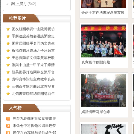
网上展厅
(542)
会商于右任法書紀念辛亥展
推荐图片
粥友組團恭謁中山陵博愛坊
季麟連設英雄宴漫談粥會史
粥翁居間經手名同炳文先生
祈福旗贈汪道涵之子汪致重
王忠義陸炳文領唱黃埔校歌
表意画作移贈典藏
誰與中山堂一甲子未了緣情
替美術界打造兩岸交流平台
講得真棒讃陸主席效率真高
三個百年歌詞曲台北首發會
北粥書畫聯展總長開講百年
人气榜
媽祖情牽两岸心緣
馬英九参觀粥賢如意書畫展
李铁仓中将挥毫和谐串连梦
郭仪在台寓所与吴伯雄为邻