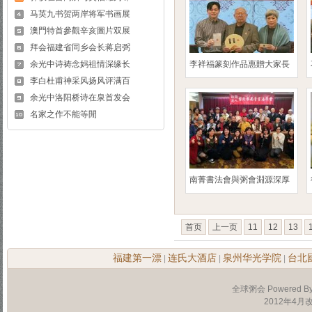
马英九书贺两岸将军书画展
澳門特首參觀辛亥圖片双展
拜会福建省同乡会长蒋启弼
余光中诗祷念妈祖情深缘长
李祥福篆刻作品惠贈大家長
李白杜甫神采风扬风评满百
余光中洛阳桥诗在泉首发会
名家之作不能等閒
南菁書法會與粥會淵源深厚
首页
上一页
11
12
13
福建第一漂
连氏大酒店
泉州华光学院
台北
|
|
|
全球粥会 Powered B
2012年4