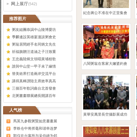
网上展厅
(542)
紀念蔣公不准在中正堂集會
推荐图片
粥友組團恭謁中山陵博愛坊
季麟連設英雄宴漫談粥會史
粥翁居間經手名同炳文先生
祈福旗贈汪道涵之子汪致重
王忠義陸炳文領唱黃埔校歌
八閩粥翁在客家大嬸婆約會
誰與中山堂一甲子未了緣情
替美術界打造兩岸交流平台
講得真棒讃陸主席效率真高
三個百年歌詞曲台北首發會
北粥書畫聯展總長開講百年
人气榜
黃華安萬里長空攝影展成功
馬英九参觀粥賢如意書畫展
李铁仓中将挥毫和谐串连梦
郭仪在台寓所与吴伯雄为邻