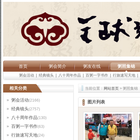
首页
粥会简介
粥友在线
粥照集锦
粥会活动
|
经典镜头
|
八十周年作品
|
百粥一字书作
|
行旅速写天地
|
相关分类
当前位置：
网站首页
> 粥照集锦
粥会活动
(2166)
图片列表
经典镜头
(2757)
八十周年作品
(130)
百粥一字书作
(63)
行旅速写天地
(24)