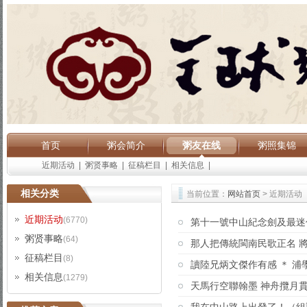
首页
粥会简介
粥友在线
粥照集锦
近期活动
|
粥贤事略
|
征稿栏目
|
相关信息
|
相关分类
当前位置：
网站首页
> 近期活动
近期活动
(6770)
第十一號中山紀念劍及最迷
粥贤事略
(64)
那人把傳統閩南民歌正名 
征稿栏目
(8)
讀陸兄炳文傑作有感 ＊ 浦
相关信息
(1279)
天馬行空聯翰墨 神舟攬月