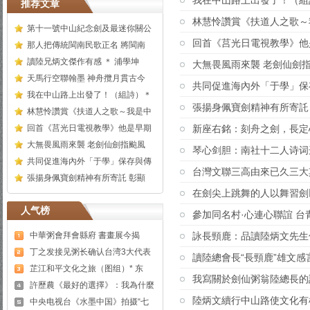
我在中山路上出發了！（組
推荐文章
林慧怜讚賞《扶道人之歌～
第十一號中山紀念劍及最迷你關公
回首《莒光日電視教學》他
那人把傳統閩南民歌正名 將閩南
讀陸兄炳文傑作有感 ＊ 浦學坤
大無畏風雨來襲 老劍仙劍
天馬行空聯翰墨 神舟攬月貫古今
共同促進海內外「于學」保
我在中山路上出發了！（組詩）＊
張揚身佩寶劍精神有所寄託
林慧怜讚賞《扶道人之歌～我是中
回首《莒光日電視教學》他是早期
新座右銘：刻舟之劍，長定
大無畏風雨來襲 老劍仙劍指颱風
琴心剑胆：南社十二人诗词
共同促進海內外「于學」保存與傳
台灣文聯三高由來已久三大
張揚身佩寶劍精神有所寄託 彰顯
在劍尖上跳舞的人以舞習劍
人气榜
參加同名村·心連心聯誼 
中華粥會拜會縣府 書畫展今揭
詠長頸鹿：品讀陸炳文先生
丁之发接见粥长确认台湾3大代表
讀陸總會長“長頸鹿”雄文感言
芷江和平文化之旅（图组）* 东
我寫關於劍仙粥翁陸總長的
許歷農《最好的選擇》：我為什麼
陸炳文續行中山路使文化有
中央电视台《水墨中国》拍摄“七